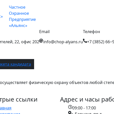
Частное
Охранное
Предприятие
«Альянс»
Email
Телефон
ителей, 22, офис 202
info@chop-alyans.ru
+7 (3852) 66
нкета кандидата
существляет физическую охрану объектов любой степени 
трые ссылки
Адрес и часы раб
лавная
09:00 - 17:00