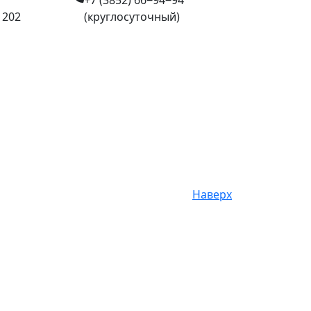
+7 (3852) 66‒94‒94
 202
(круглосуточный)
Наверх