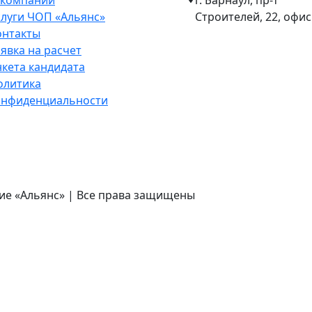
 компании
г. Барнаул, пр-т
слуги ЧОП «Альянс»
Строителей, 22, офис
онтакты
явка на расчет
нкета кандидата
олитика
онфиденциальности
ие «Альянс» | Все права защищены