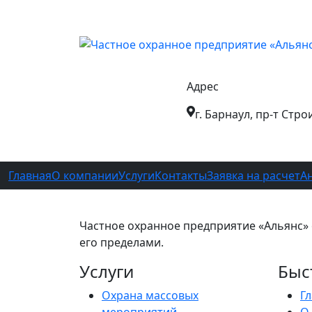
Адрес
г. Барнаул, пр-т Стро
Главная
О компании
Услуги
Контакты
Заявка на расчет
А
Частное охранное предприятие «Альянс» о
его пределами.
Услуги
Быс
Охрана массовых
Г